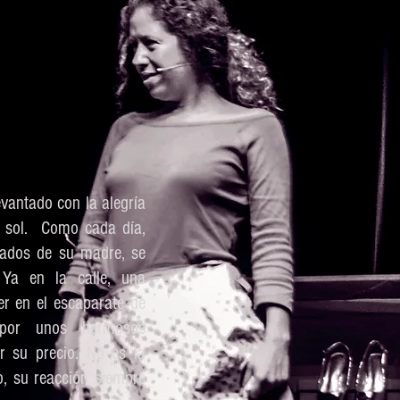
vantado con la alegría
el sol. Como cada día,
dados de su madre, se
 Ya en la calle, una
er en el escaparate de
a por unos hermosos
or su precio.
No es la
o, su reacción siempre