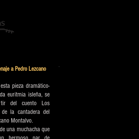
XVIII FESTIVAL FOLK CANARIAS
CONÓC
naje a Pedro Lezcano
 esta pieza dramático-
a euritmia isleña, se
rtir del cuento Los
 de la cantadera del
zcano Montalvo.
a de una muchacha que
 un hermoso par de