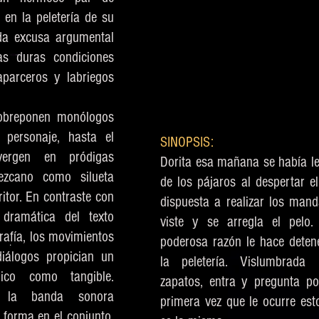
 en la peletería de su
da excusa argumental
as duras condiciones
aparceros y labriegos
obreponen monólogos
 personaje, hasta el
SINOPSIS:
ergen en pródigas
Dorita esa mañana se había le
ezcano como silueta
de los pájaros al despertar 
ritor. En contraste con
dispuesta a realizar los man
dramática del texto
viste y se arregla el pelo.
rafía, los movimientos
poderosa razón le hace deten
diálogos propician un
la peletería. Vislumbrad
ico como tangible.
zapatos, entra y pregunta p
, la banda sonora
primera vez que le ocurre est
 forma en el conjunto,