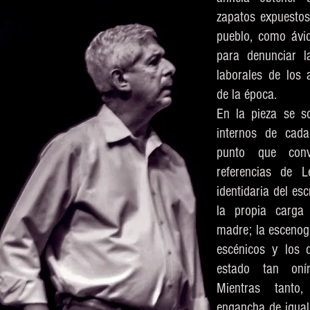
zapatos expuestos
pueblo, como ávi
para denunciar l
laborales de los 
de la época.
En la pieza se s
internos de cada
punto que conv
referencias de L
identidaria del esc
la propia carga 
madre; la escenog
escénicos y los 
estado tan onír
Mientras tanto
engancha de igual